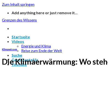
Zum Inhalt springen
Add anything here or just remove it...
Grenzen des Wissens
Startseite
Videos
Energie und Klima
Klimawissen
Reise zum Ende der Welt
Suche
Die Klimaerwärmung: Wo steh
Gerd Ganteför
Youtube