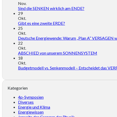
Nov.
Sind die SENKEN wirklich am ENDE?
29
Okt.
Gibt es eine zweite ERDE?
25
Okt.
Deutsche Energiewende: Warum „Plan A“ VERSAGEN w
22
Okt.
ABSCHIED von unserem SONNENSYSTEM
18
Okt.
Budgetmodell vs. Senkenmodell – Entscheidet das
Kategorien
4p-Symposien
Diverses
Energie und Klima
Energiewissen
Jenseits der Grenzen der Physik