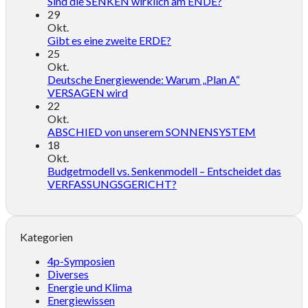
Sind die SENKEN wirklich am ENDE?
29
Okt.
Gibt es eine zweite ERDE?
25
Okt.
Deutsche Energiewende: Warum „Plan A“
VERSAGEN wird
22
Okt.
ABSCHIED von unserem SONNENSYSTEM
18
Okt.
Budgetmodell vs. Senkenmodell – Entscheidet das
VERFASSUNGSGERICHT?
Kategorien
4p-Symposien
Diverses
Energie und Klima
Energiewissen