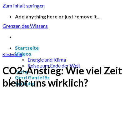
Zum Inhalt springen
Add anything here or just remove it...
Grenzen des Wissens
Startseite
Videos
Klimawissen
Energie und Klima
Reise zum Ende der Welt
CO2-Anstieg: Wie viel Zeit
Suche
Gerd Ganteför
bleibt uns wirklich?
Youtube