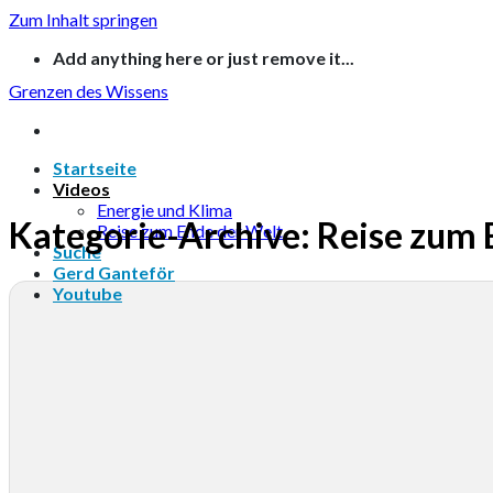
Zum Inhalt springen
Add anything here or just remove it...
Grenzen des Wissens
Startseite
Videos
Energie und Klima
Kategorie-Archive:
Reise zum 
Reise zum Ende der Welt
Suche
Gerd Ganteför
Youtube