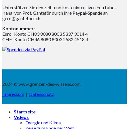
Unterstützen Sie den zeit- und kostenintensiven YouTube-
Kanal von Prof. Ganteför durch Ihre Paypal-Spende an
gerd@gantefoer.ch.
Kontonummer
:
Euro Konto CH83 8080 8003 5337 3014 4
CHF Konto CH46 8080 8003 2582 4518 4
2024 © www.grenzen-des-wissens.com
Impressum
|
Datenschutz
Startseite
Videos
Energie und Klima
Reise zum Ende der Welt