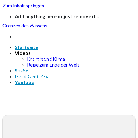
Zum Inhalt springen
Add anything here or just remove it...
Grenzen des Wissens
Startseite
Videos
Videos zu Ganteförs
Energie und Klima
Reise zum Ende der Welt
Grenzen des Wissens
Suche
Gerd Ganteför
Youtube