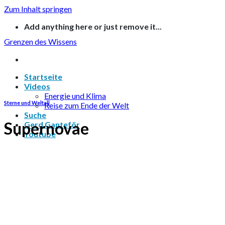
Zum Inhalt springen
Add anything here or just remove it...
Grenzen des Wissens
Startseite
Videos
Energie und Klima
Sterne und Weltall
Reise zum Ende der Welt
Suche
Supernovae
Gerd Ganteför
Youtube