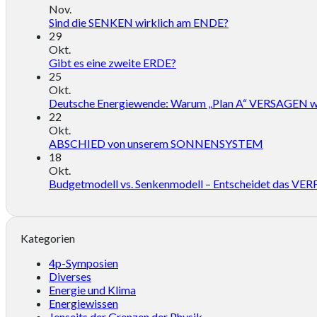
Nov.
Sind die SENKEN wirklich am ENDE?
29
Okt.
Gibt es eine zweite ERDE?
25
Okt.
Deutsche Energiewende: Warum „Plan A“ VERSAGEN w
22
Okt.
ABSCHIED von unserem SONNENSYSTEM
18
Okt.
Budgetmodell vs. Senkenmodell – Entscheidet das
Kategorien
4p-Symposien
Diverses
Energie und Klima
Energiewissen
Jenseits der Grenzen der Physik