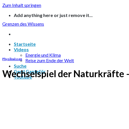
Zum Inhalt springen
Add anything here or just remove it...
Grenzen des Wissens
Startseite
Videos
Energie und Klima
Physikwissen
Reise zum Ende der Welt
Suche
Wechselspiel der Naturkräfte –
Gerd Ganteför
Youtube