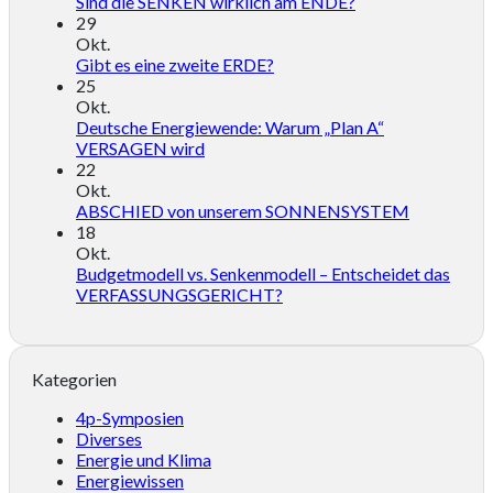
Sind die SENKEN wirklich am ENDE?
29
Okt.
Gibt es eine zweite ERDE?
25
Okt.
Deutsche Energiewende: Warum „Plan A“
VERSAGEN wird
22
Okt.
ABSCHIED von unserem SONNENSYSTEM
18
Okt.
Budgetmodell vs. Senkenmodell – Entscheidet das
VERFASSUNGSGERICHT?
Kategorien
4p-Symposien
Diverses
Energie und Klima
Energiewissen