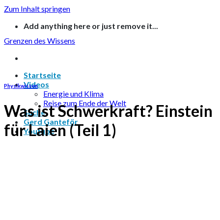
Zum Inhalt springen
Add anything here or just remove it...
Grenzen des Wissens
Startseite
Videos
Physikwissen
Energie und Klima
Reise zum Ende der Welt
Was ist Schwerkraft? Einstein
Suche
Gerd Ganteför
für Laien (Teil 1)
Youtube