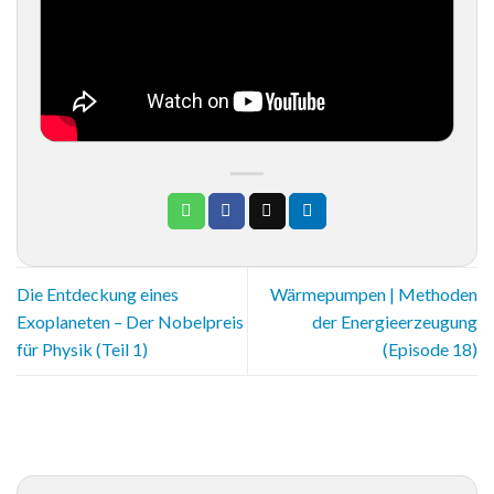
Die Entdeckung eines
Wärmepumpen | Methoden
Exoplaneten – Der Nobelpreis
der Energieerzeugung
für Physik (Teil 1)
(Episode 18)