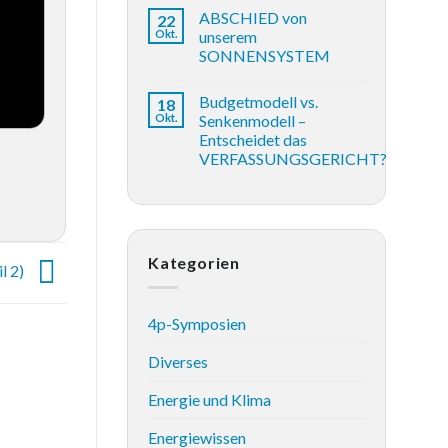
ABSCHIED von
22
Okt.
unserem
SONNENSYSTEM
Budgetmodell vs.
18
Okt.
Senkenmodell –
Entscheidet das
VERFASSUNGSGERICHT?
Kategorien
l 2)
4p-Symposien
Diverses
Energie und Klima
Energiewissen