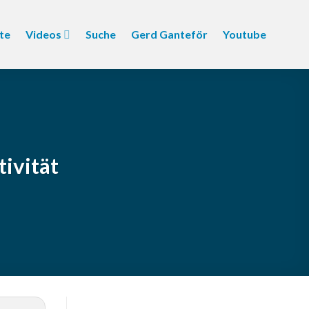
te
Videos
Suche
Gerd Ganteför
Youtube
tivität