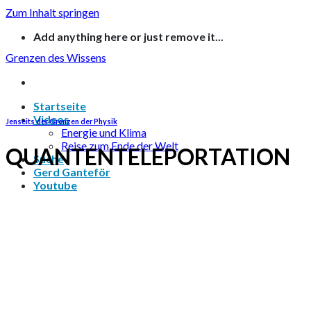
Zum Inhalt springen
Add anything here or just remove it...
Grenzen des Wissens
Startseite
Videos
Jenseits der Grenzen der Physik
Energie und Klima
Reise zum Ende der Welt
QUANTENTELEPORTATION
Suche
Gerd Ganteför
Youtube