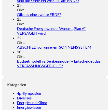
Sind die SENKEN wirklich am ENDE?
29
Okt.
Gibt es eine zweite ERDE?
25
Okt.
Deutsche Energiewende: Warum „Plan A“
VERSAGEN wird
22
Okt.
ABSCHIED von unserem SONNENSYSTEM
18
Okt.
Budgetmodell vs. Senkenmodell – Entscheidet das
VERFASSUNGSGERICHT?
Kategorien
4p-Symposien
Diverses
Energie und Klima
Energiewissen