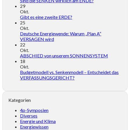
Sind die SENKEN wirklich am ENDE?
29
Okt.
Gibt es eine zweite ERDE?
25
Okt.
Deutsche Energiewende: Warum „Plan A“
VERSAGEN wird
22
Okt.
ABSCHIED von unserem SONNENSYSTEM
18
Okt.
Budgetmodell vs. Senkenmodell – Entscheidet das
VERFASSUNGSGERICHT?
Kategorien
4p-Symposien
Diverses
Energie und Klima
Energiewissen