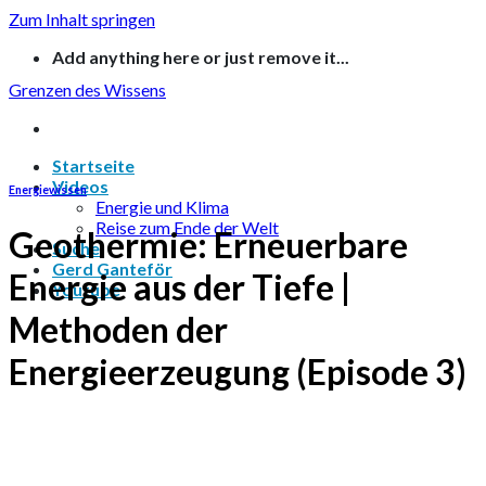
Zum Inhalt springen
Add anything here or just remove it...
Grenzen des Wissens
Startseite
Videos
Energiewissen
Energie und Klima
Reise zum Ende der Welt
Geothermie: Erneuerbare
Suche
Gerd Ganteför
Energie aus der Tiefe |
Youtube
Methoden der
Energieerzeugung (Episode 3)