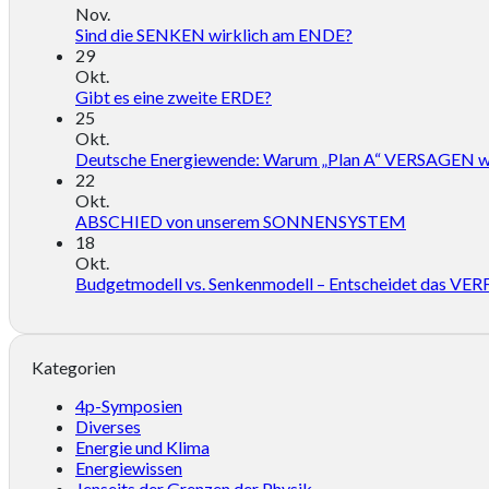
Nov.
Sind die SENKEN wirklich am ENDE?
29
Okt.
Gibt es eine zweite ERDE?
25
Okt.
Deutsche Energiewende: Warum „Plan A“ VERSAGEN w
22
Okt.
ABSCHIED von unserem SONNENSYSTEM
18
Okt.
Budgetmodell vs. Senkenmodell – Entscheidet das
Kategorien
4p-Symposien
Diverses
Energie und Klima
Energiewissen
Jenseits der Grenzen der Physik