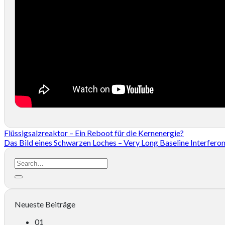
Flüssigsalzreaktor – Ein Reboot für die Kernenergie?
Das Bild eines Schwarzen Loches – Very Long Baseline Interfero
Neueste Beiträge
01