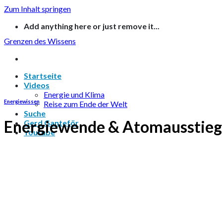
Zum Inhalt springen
Add anything here or just remove it...
Grenzen des Wissens
Startseite
Videos
Energie und Klima
Energiewissen
Reise zum Ende der Welt
Suche
Energiewende & Atomausstieg 
Gerd Ganteför
Youtube