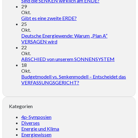
Sind die SENKEN wirklich am ENDE?
29
Okt.
Gibt es eine zweite ERDE?
25
Okt.
Deutsche Energiewende: Warum „Plan A“
VERSAGEN wird
22
Okt.
ABSCHIED von unserem SONNENSYSTEM
18
Okt.
Budgetmodell vs. Senkenmodell – Entscheidet das
VERFASSUNGSGERICHT?
Kategorien
4p-Symposien
Diverses
Energie und Klima
Energiewissen