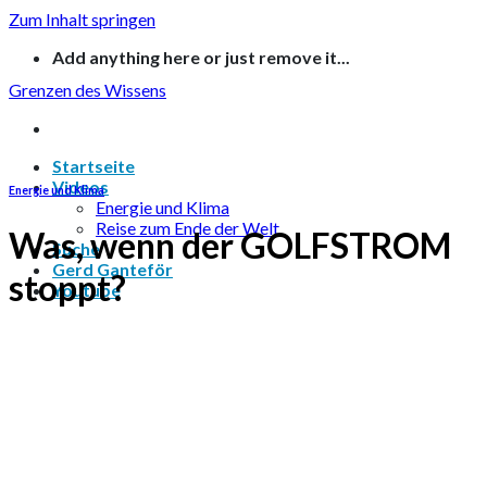
Zum Inhalt springen
Add anything here or just remove it...
Grenzen des Wissens
Startseite
Videos
Energie und Klima
Energie und Klima
Reise zum Ende der Welt
Was, wenn der GOLFSTROM
Suche
Gerd Ganteför
stoppt?
Youtube