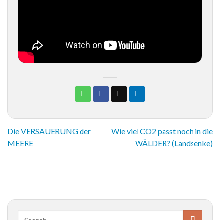
Die VERSAUERUNG der
Wie viel CO2 passt noch in die
MEERE
WÄLDER? (Landsenke)