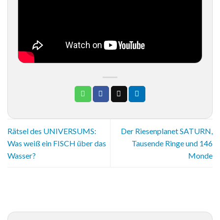
Rätsel des UNIVERSUMS:
Der Riesenplanet SATURN,
Was weiß ein FISCH über das
Tausende Ringe und 146
Wasser?
Monde