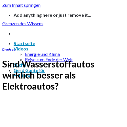
Zum Inhalt springen
Add anything here or just remove it...
Grenzen des Wissens
Startseite
Videos
Diverses
Energie und Klima
Reise zum Ende der Welt
Sind Wasserstoffautos
Suche
Gerd Ganteför
wirklich besser als
Youtube
Elektroautos?