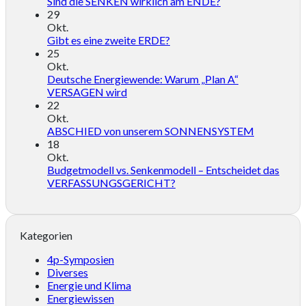
Sind die SENKEN wirklich am ENDE?
29
Okt.
Gibt es eine zweite ERDE?
25
Okt.
Deutsche Energiewende: Warum „Plan A“
VERSAGEN wird
22
Okt.
ABSCHIED von unserem SONNENSYSTEM
18
Okt.
Budgetmodell vs. Senkenmodell – Entscheidet das
VERFASSUNGSGERICHT?
Kategorien
4p-Symposien
Diverses
Energie und Klima
Energiewissen